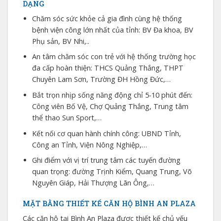
DẠNG
Chăm sóc sức khỏe cả gia đình cùng hệ thống
bệnh viện công lớn nhất của tỉnh: BV Đa khoa, BV
Phụ sản, BV Nhi,..
An tâm chăm sóc con trẻ với hệ thống trường học
đa cấp hoàn thiện: THCS Quảng Thắng, THPT
Chuyên Lam Sơn, Trường ĐH Hồng Đức,…
Bắt trọn nhịp sống năng động chỉ 5-10 phút đến:
Công viên Bố Vệ, Chợ Quảng Thắng, Trung tâm
thể thao Sun Sport,…
Kết nối cơ quan hành chính công: UBND Tỉnh,
Công an Tỉnh, Viện Nông Nghiệp,…
Ghi điểm với vị trí trung tâm các tuyến đường
quan trọng: đường Trịnh Kiểm, Quang Trung, Võ
Nguyên Giáp, Hải Thượng Lãn Ông,…
MẶT BẰNG THIẾT KẾ CĂN HỘ BÌNH AN PLAZA
Các căn hộ tại Bình An Plaza được thiết kế chủ yếu