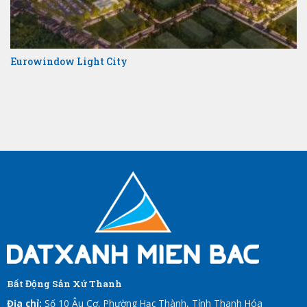
Eurowindow Light City
Bất Động Sản Xứ Thanh
Địa chỉ:
Số 10 Âu Cơ, Phường Hạc Thành, Tỉnh Thanh Hóa