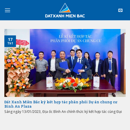
Skip
to
content
17
Th1
Đất Xanh Miền Bắc ký kết hợp tác phân phối Dự án chung cư
Bình An Plaza
Sáng ngày 13/01/2023, Địa ốc Bình An chính thức ký kết hợp tác cùng Đại