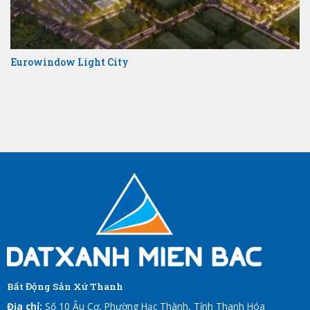
Eurowindow Light City
Bất Động Sản Xứ Thanh
Địa chỉ:
Số 10 Âu Cơ, Phường Hạc Thành, Tỉnh Thanh Hóa