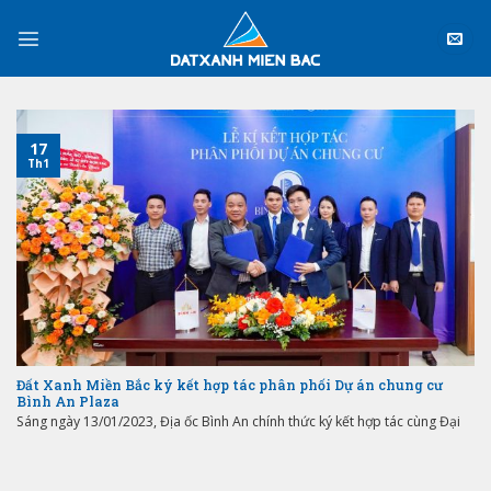
Skip
to
content
17
Th1
Đất Xanh Miền Bắc ký kết hợp tác phân phối Dự án chung cư
Bình An Plaza
Sáng ngày 13/01/2023, Địa ốc Bình An chính thức ký kết hợp tác cùng Đại