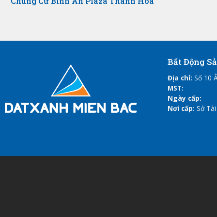
Chung Cư Bình An Plaza Thanh Hoá
Bất Động S
Địa chỉ:
Số 10 Â
MST:
Ngày cấp:
Nơi cấp:
Sở Tài