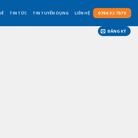
UÊ
TIN TỨC
TIN TUYỂN DỤNG
LIÊN HỆ
0766 32 7879
ĐĂNG KÝ