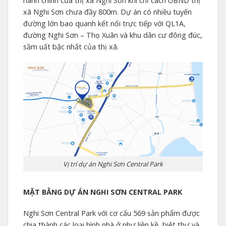
hành chính của thị xã Nghi Sơn khi chỉ cách UBND thị
xã Nghi Sơn chưa đầy 800m. Dự án có nhiều tuyến
đường lớn bao quanh kết nối trực tiếp với QL1A,
đường Nghi Sơn – Thọ Xuân và khu dân cư đông đúc,
sầm uất bậc nhất của thị xã.
Vị trí dự án Nghi Sơn Central Park
MẶT BẰNG DỰ ÁN NGHI SƠN CENTRAL PARK
Nghi Sơn Central Park với cơ cấu 569 sản phẩm được
chia thành các loại hình nhà ở như liền kề, biệt thự và