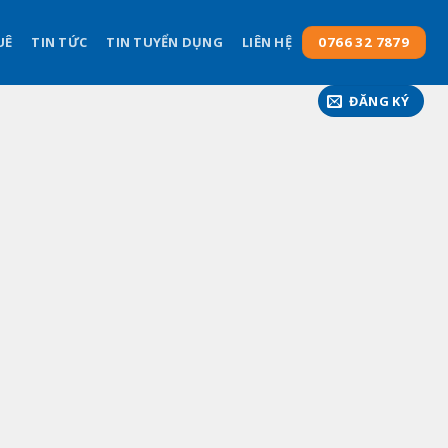
UÊ
TIN TỨC
TIN TUYỂN DỤNG
LIÊN HỆ
0766 32 7879
ĐĂNG KÝ